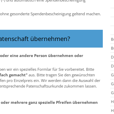
h (*) und automatisch eine Spendenbescheinigung
 ohne gesonderte Spendenbescheinigung geltend machen.
patenschaft übernehmen?
B
B
h oder eine andere Person übernehmen oder
D
D
 wir ein spezielles Formlar für Sie vorbereitet. Bitte
nfach gemacht"
aus. Bitte tragen Sie den gewünschten
G
en pro Einzelpreis ein. Wir werden dann die Auswahl der
G
e entsprechende Patenschaftsurkunde zukommen lassen.
G
H
e oder mehrere ganz spezielle Pfreifen übernehmen
H