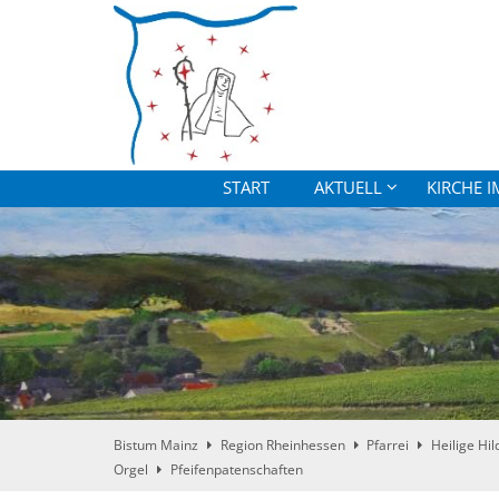
Zum Inhalt springen
START
AKTUELL
KIRCHE I
Bistum Mainz
Region Rheinhessen
Pfarrei
Heilige Hi
Orgel
Pfeifenpatenschaften