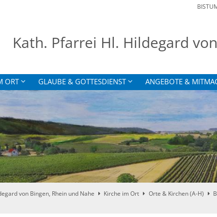
BISTU
Kath. Pfarrei Hl. Hildegard v
M ORT
GLAUBE & GOTTESDIENST
ANGEBOTE & MITMA
ldegard von Bingen, Rhein und Nahe
Kirche im Ort
Orte & Kirchen (A-H)
B