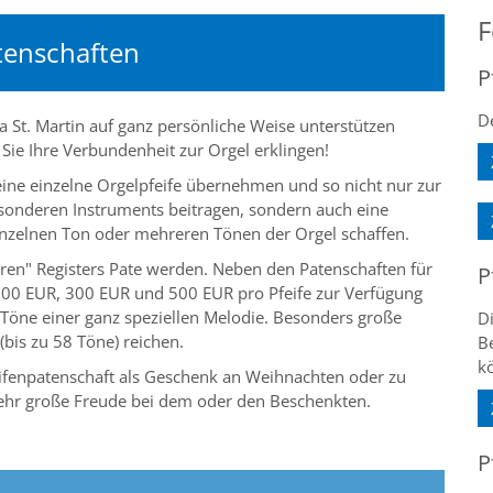
F
atenschaften
P
De
a St. Martin auf ganz persönliche Weise unterstützen
Sie Ihre Verbundenheit zur Orgel erklingen!
eine einzelne Orgelpfeife übernehmen und so nicht nur zur
esonderen Instruments beitragen, sondern auch eine
nzelnen Ton oder mehreren Tönen der Orgel schaffen.
eren" Registers Pate werden. Neben den Patenschaften für
P
200 EUR, 300 EUR und 500 EUR pro Pfeife zur Verfügung
 Töne einer ganz speziellen Melodie. Besonders große
Di
bis zu 58 Töne) reichen.
Be
k
ifenpatenschaft als Geschenk an Weihnachten oder zu
sehr große Freude bei dem oder den Beschenkten.
P