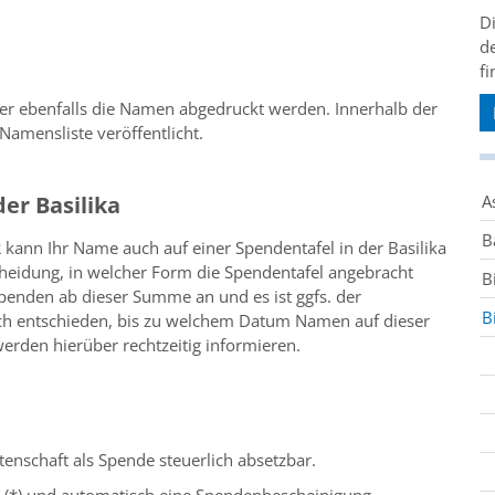
D
d
fi
 der ebenfalls die Namen abgedruckt werden. Innerhalb der
amensliste veröffentlicht.
er Basilika
A
B
kann Ihr Name auch auf einer Spendentafel in der Basilika
heidung, in welcher Form die Spendentafel angebracht
B
penden ab dieser Summe an und es ist ggfs. der
B
ch entschieden, bis zu welchem Datum Namen auf dieser
erden hierüber rechtzeitig informieren.
atenschaft als Spende steuerlich absetzbar.