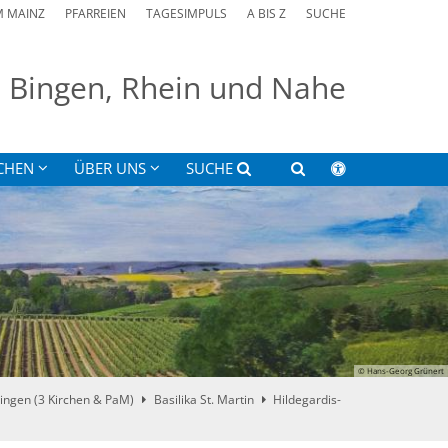
M MAINZ
PFARREIEN
TAGESIMPULS
A BIS Z
SUCHE
on Bingen, Rhein und Nahe
CHEN
ÜBER UNS
SUCHE
© Hans-Georg Grünert
ingen (3 Kirchen & PaM)
Basilika St. Martin
Hildegardis-