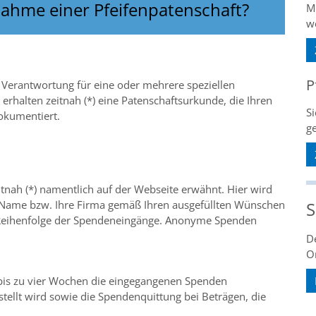
nahme einer Pfeifenpatenschaft?
Mi
w
P
 Verantwortung für eine oder mehrere speziellen
 erhalten zeitnah (*) eine Patenschaftsurkunde, die Ihren
Si
okumentiert.
g
itnah (*) namentlich auf der Webseite erwähnt. Hier wird
Name bzw. Ihre Firma gemäß Ihren ausgefüllten Wünschen
S
der Reihenfolge der Spendeneingänge. Anonyme Spenden
De
Or
 bis zu vier Wochen die eingegangenen Spenden
stellt wird sowie die Spendenquittung bei Beträgen, die