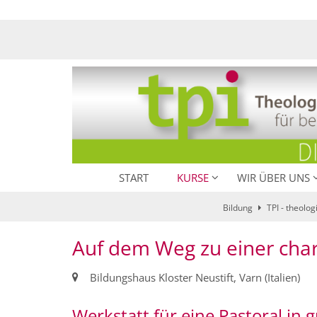
Zum Inhalt springen
START
KURSE
WIR ÜBER UNS
Bildung
TPI - theolog
Auf dem Weg zu einer char
Ort:
Bildungshaus Kloster Neustift, Varn (Italien)
Werkstatt für eine Pastoral i