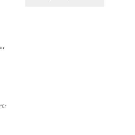
n
on
 für