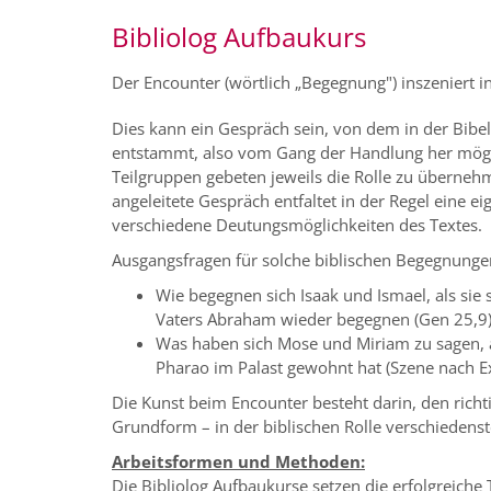
Bibliolog Aufbaukurs
Der Encounter (wörtlich „Begegnung") inszeniert 
Dies kann ein Gespräch sein, von dem in der Bibel
entstammt, also vom Gang der Handlung her mögli
Teilgruppen gebeten jeweils die Rolle zu überneh
angeleitete Gespräch entfaltet in der Regel eine e
verschiedene Deutungsmöglichkeiten des Textes.
Ausgangsfragen für solche biblischen Begegnungen
Wie begegnen sich Isaak und Ismael, als sie s
Vaters Abraham wieder begegnen (Gen 25,9)
Was haben sich Mose und Miriam zu sagen, al
Pharao im Palast gewohnt hat (Szene nach E
Die Kunst beim Encounter besteht darin, den rich
Grundform – in der biblischen Rolle verschiedenst
Arbeitsformen und Methoden:
Die Bibliolog Aufbaukurse setzen die erfolgreich