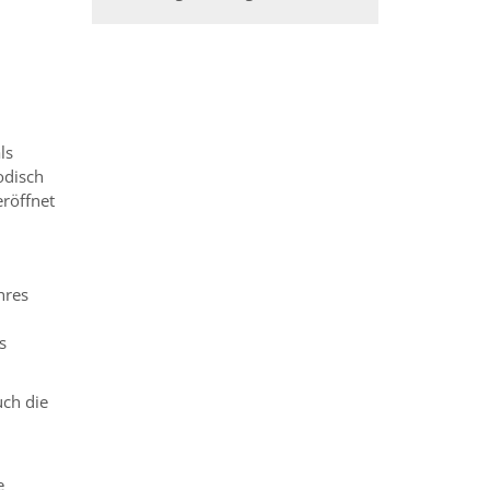
ls
odisch
eröffnet
hres
s
uch die
e