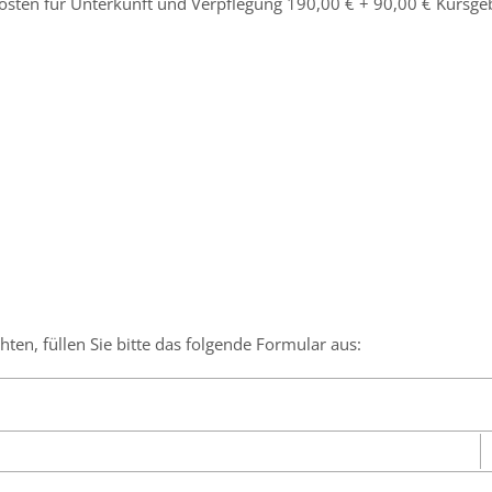
osten für Unterkunft und Verpflegung 190,00 € + 90,00 € Kursge
en, füllen Sie bitte das folgende Formular aus: