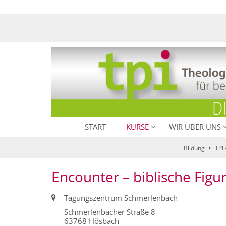
Zum Inhalt springen
START
KURSE
WIR ÜBER UNS
Bildung
TPI 
Encounter – biblische Figu
Ort:
Tagungszentrum Schmerlenbach
Schmerlenbacher Straße 8
63768
Hösbach