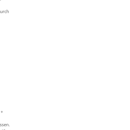
durch
 +
ssen.