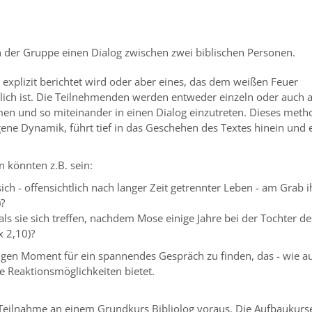
in der Gruppe einen Dialog zwischen zwei biblischen Personen.
 explizit berichtet wird oder aber eines, das dem weißen Feuer
ch ist. Die Teilnehmenden werden entweder einzeln oder auch a
men und so miteinander in einen Dialog einzutreten. Dieses meth
igene Dynamik, führt tief in das Geschehen des Textes hinein und 
 könnten z.B. sein:
ich - offensichtlich nach langer Zeit getrennter Leben - am Grab i
?
s sie sich treffen, nachdem Mose einige Jahre bei der Tochter de
x 2,10)?
tigen Moment für ein spannendes Gespräch zu finden, das - wie a
e Reaktionsmöglichkeiten bietet.
e Teilnahme an einem Grundkurs Bibliolog voraus. Die Aufbaukurs