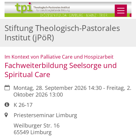
Zum Inhalt springen
Stiftung Theologisch-Pastorales
Institut (jPöR)
:
Im Kontext von Palliative Care und Hospizarbeit
Fachweiterbildung Seelsorge und
Spiritual Care
Datum:
Montag, 28. September 2026 14:30 - Freitag, 2.
Oktober 2026 13:00
Art bzw. Nummer:
K 26-17
Ort:
Priesterseminar Limburg
Weilburger Str. 16
65549
Limburg