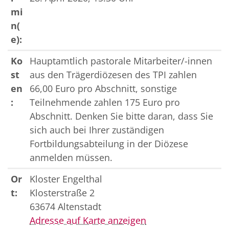
mi
n(
e):
Ko
Hauptamtlich pastorale Mitarbeiter/-innen
st
aus den Trägerdiözesen des TPI zahlen
en
66,00 Euro pro Abschnitt, sonstige
:
Teilnehmende zahlen 175 Euro pro
Abschnitt. Denken Sie bitte daran, dass Sie
sich auch bei Ihrer zuständigen
Fortbildungsabteilung in der Diözese
anmelden müssen.
Or
Kloster Engelthal
t:
Klosterstraße 2
63674 Altenstadt
Adresse auf Karte anzeigen