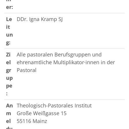
er:
Le
DDr. Igna Kramp SJ
it
un
g:
Zi
Alle pastoralen Berufsgruppen und
el
ehrenamtliche Multiplikator·innen in der
gr
Pastoral
up
pe
:
An
Theologisch-Pastorales Institut
m
Große Weißgasse 15
el
55116 Mainz
du