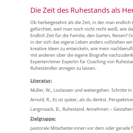
Die Zeit des Ruhestands als H
Ob herbeigesehnt als die Zeit, in der man endlic
gefürchtet, weil man noch nicht recht weiß, wie d
Endlich Zeit für die Familie, den Garten, Reisen? 
in der sich das eigene Leben anders vollziehen wi
kreative Ideen zu entwickeln, wie mein nachberufl
mit anderen über die eigene Biografie nachzuden
Experten/einer Expertin für Coaching von Ruhesta
Ruheständler anregen zu lassen.
Literatur:
Müller, W., Loslassen und weitergehen. Schritte i
Arnold, R., Es ist später, als du denkst. Perspektiv
Langmaack, B., Ruhestand. Annehmen – Gestalten 
Zielgruppe:
pastorale Mitarbeiter
∙
innen vor dem oder gerade f