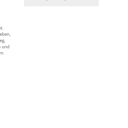
t.
geben,
eg,
n und
em