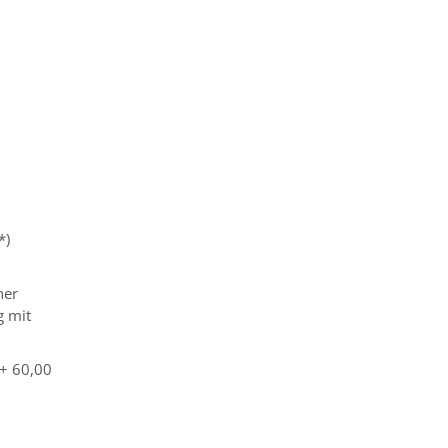
*)
ner
g mit
 + 60,00