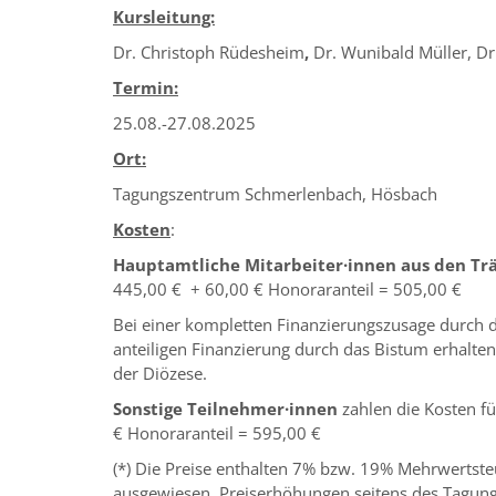
Kursleitung:
Dr. Christoph Rüdesheim
,
Dr. Wunibald Müller, Dr.
Termin:
25.08.-27.08.2025
Ort:
Tagungszentrum Schmerlenbach, Hösbach
Kosten
:
Hauptamtliche Mitarbeiter·innen aus den Tr
445,00 € + 60,00 € Honoraranteil = 505,00 €
Bei einer kompletten Finanzierungszusage durch di
anteiligen Finanzierung durch das Bistum erhalt
der Diözese.
Sonstige Teilnehmer·innen
zahlen die Kosten fü
€ Honoraranteil = 595,00 €
(*) Die Preise enthalten 7% bzw. 19% Mehrwertste
ausgewiesen. Preiserhöhungen seitens des Tagung