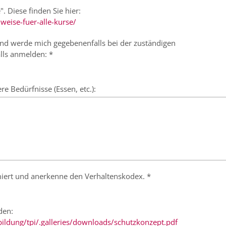
". Diese finden Sie hier:
weise-fuer-alle-kurse/
 und werde mich gegebenenfalls bei der zuständigen
lls anmelden: *
 Bedürfnisse (Essen, etc.):
miert und anerkenne den Verhaltenskodex. *
den:
bildung/tpi/.galleries/downloads/schutzkonzept.pdf