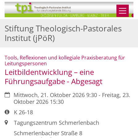
Zum Inhalt springen
Stiftung Theologisch-Pastorales
Institut (jPöR)
Tools, Reflexionen und kollegiale Praxisberatung für
:
Leitungspersonen
Leitbildentwicklung – eine
Führungsaufgabe - Abgesagt
Datum:
Mittwoch, 21. Oktober 2026 9:30 - Freitag, 23.
Oktober 2026 15:30
Art bzw. Nummer:
K 26-18
Ort:
Tagungszentrum Schmerlenbach
Schmerlenbacher Straße 8