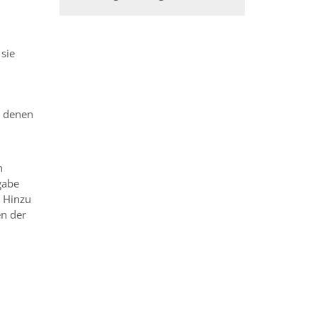
 sie
t denen
n
gabe
. Hinzu
en der