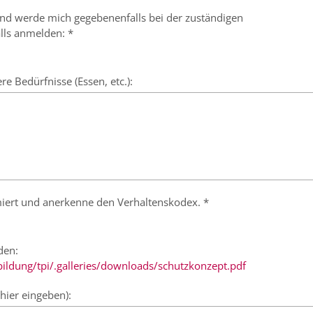
 und werde mich gegebenenfalls bei der zuständigen
lls anmelden: *
 Bedürfnisse (Essen, etc.):
miert und anerkenne den Verhaltenskodex. *
den:
bildung/tpi/.galleries/downloads/schutzkonzept.pdf
hier eingeben):