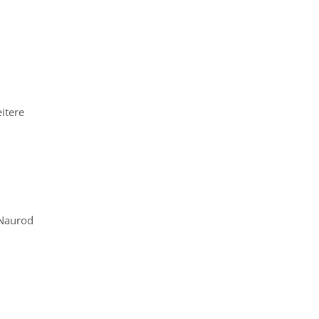
itere
Naurod