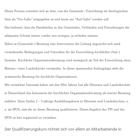
Dieser Prozess orientiert sich an dem, was der Gemeinde / Einrichtung im theologischen
Sinn als "Vor-Gabe" mitgegeben ist und heute zur "Auf-Gabe" werden soll.
Das bedeutet, dass die Handelnden in den Gemeinden, Verbänden und Einrichtungen die
adäquaten Schritte immer wieder neu erringen, ja erfinden müssen.
Dabei ist (Gemeinde-) Beratung eine Intervention der Leitung angesichts sich stark
verändernder Bedingungen und Umwelten für die Entwicklung kirchlicher (Sub-)
Systeme. Kirchliche Organisationsberatung wird strategisch als Teil der Entwicklung eines
Bistums / einer Landeskirche verstanden. In dieser spannenden Auftragslage steht die
systemische Beratung für kirchliche Organisationen.
Mit verstärkter Intensität haben seit den 90er Jahren fast alle Diözesen und Landeskirchen
in Deutschland das Instrument der kirchlichen Organisationsberatung als interne Beratung
etabliert.
Dazu finden 2 - 3-jährige Ausbildungskurse in Diözesen und Landeskirchen, u.
a. im IPOS, statt die zu dieser Beratung qualifizieren. Dieses Angebot des TPI und des
IPOS ist hier ergänzend zu verstehen.
Der Qualifizierungskurs richtet sich vor allem an Mitarbeitende in