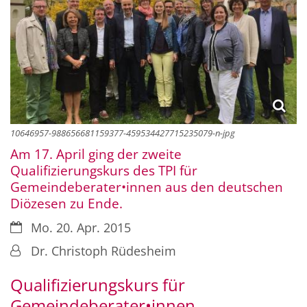
10646957-988656681159377-459534427715235079-n-jpg
Am 17. April ging der zweite
Qualifizierungskurs des TPI für
Gemeindeberater•innen aus den deutschen
Diözesen zu Ende.
Datum:
Mo. 20. Apr. 2015
Von:
Dr. Christoph Rüdesheim
Qualifizierungskurs für
Gemeindeberater•innen