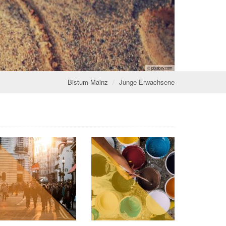
© pixabay.com
Bistum Mainz
Junge Erwachsene