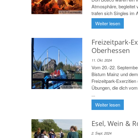
Atmosphäre, begleitet
trafen sich Singles im A
© KJB-Rheinhessen
Weiter lesen
Freizeitpark-Ex
Oberhessen
11. Okt. 2024
Vom 20.-22. September
Bistum Mainz und dem
Freizeitpark-Exerzitien
Übungen, die dich vom 
© KJB Oberhessen
...
Weiter lesen
Esel, Wein & 
2. Sept. 2024