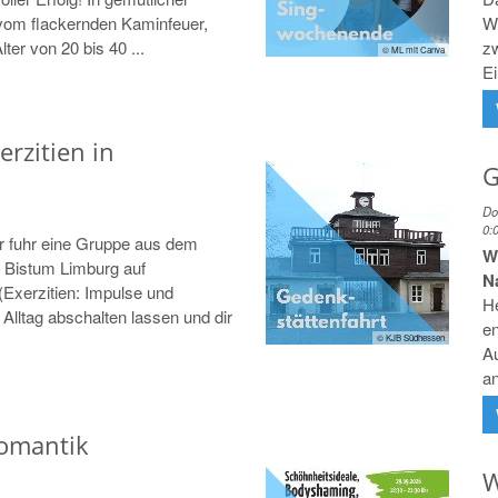
 vom flackernden Kaminfeuer,
W
lter von 20 bis 40 ...
z
© ML mit Canva
Ei
erzitien in
G
Do
0:
 fuhr eine Gruppe aus dem
W
 Bistum Limburg auf
N
 (Exerzitien: Impulse und
H
Alltag abschalten lassen und dir
en
© KJB Südhessen
Au
an
Romantik
W