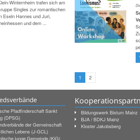
ein-Winternheim trafen sich am
Di
Gruppe Singles zur romantischen
S
 Eseln Hannes und Juri,
V
heinhessen und dem ...
Sc
Zu
so
© JE!
pe
1
2
Kooperationspart
iedsverbände
sche Pfadfinderschaft Sankt
Bildungswerk Bistum Mainz
g (DPSG)
BJA / BDKJ Mainz
ndverbände der Gemeinschaft
Kloster Jakobsberg
stlichen Lebens (J-GCL)
olische junge Gemeinde (KjG)