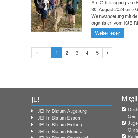
Am Ortsausgang von Kl
30. August 2024 eine 
Weinwanderung mit den
organisiert vom KJB R
© KJB Rheinhessen
Weiter lesen
resolvedTitle
resolvedTitle
resolvedTitle
resolvedTitle
resolvedTitle
resolvedTitle
resolvedTitle
resolvedTitle
1
2
3
4
5
JE!
Mitgl
Deut
JE! im Bistum Augsburg
Geor
JE! im Bistum Essen
Juge
JE! im Bistum Freiburg
Chri
JE! im Bistum Münster
Kath
JE! im Bistum Osnabrück