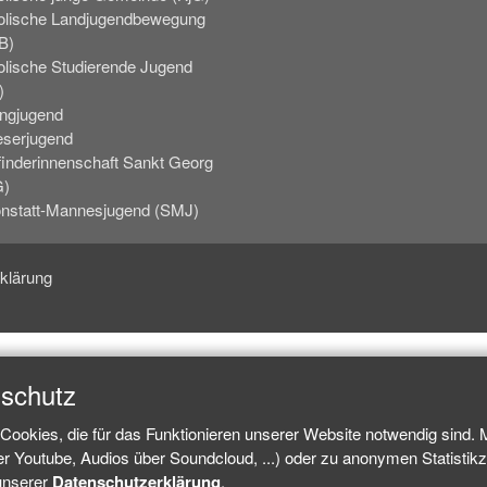
olische Landjugendbewegung
B)
olische Studierende Jugend
)
ingjugend
eserjugend
finderinnenschaft Sankt Georg
G)
nstatt-Mannesjugend (SMJ)
klärung
nschutz
Cookies, die für das Funktionieren unserer Website notwendig sind.
ber Youtube, Audios über Soundcloud, ...) oder zu anonymen Statisti
 unserer
Datenschutzerklärung
.