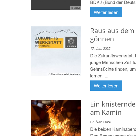
BDKJ (Bund der Deuts
© BDKJ
Weiter lesen
Raus aus dem 
gönnen
17. Jan. 2025
Die Zukunftswerkstatt 
junge Menschen Zeit f
Sehnsüchte finden, um 
lernen. ...
© Zukunftswerkstatt Innsbruck
Weiter lesen
Ein knisternde
am Kamin
27. Nov. 2024
Die beiden Kaminabend
Don Bosco waren ein vol