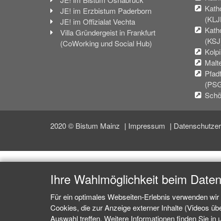
Kath
JE! im Erzbistum Paderborn
(KLJ
JE! im Offizialat Vechta
Kath
Villa Gründergeist in Frankfurt
(KSJ
(CoWorking und Social Hub)
Kolp
Malt
Pfad
(PS
Schö
2020 © Bistum Mainz
Impressum
Datenschutzer
Ihre Wahlmöglichkeit beim Date
Für ein optimales Webseiten-Erlebnis verwenden wir 
Cookies, die zur Anzeige externer Inhalte (Videos ü
Auswahl treffen. Weitere Informationen finden Sie in