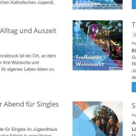
chen Katholischen Jugend).
© rudy_van_der_veen_cc0-
gemeinfrei_skitterphoto_pfarrbriefservice
T
Alltag und Auszeit
E
Fr
E
Innsbruck ist ein Ort, an dem
G
ür ihre Wünsche und
Rh
ihr eigenes Leben leben zu
© KJBrhm
J
d
r Abend für Singles
S
Fr
J
e für Singles im Jugendhaus
L
ler Erfolg! In gemütlicher
Da