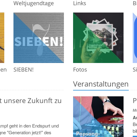
Weltjugendtage
Links
B
sen
SIEBEN!
Fotos
S
Veranstaltungen
eit unsere Zukunft zu
P
Mi
Au
Be
pf geht in den Endspurt und
bi
e "Generation jetzt!" des