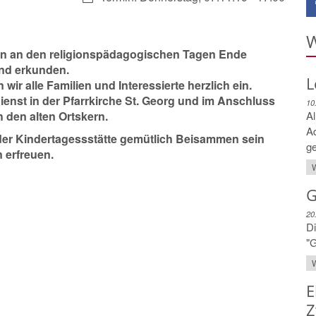
W
ern an den religionspädagogischen Tagen Ende
und erkunden.
L
r alle Familien und Interessierte herzlich ein.
enst in der Pfarrkirche St. Georg und im Anschluss
10
h den alten Ortskern.
Al
A
er Kindertagessstätte gemütlich Beisammen sein
ge
 erfreuen.
W
G
20
Di
"G
W
E
Z