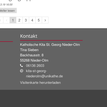
.3.19 16:00
eiter lesen
Erste
Vorherige
Nächste
1
2
3
4
5
Seite
Seite
Seite
Kontakt
Katholische Kita St. Georg Nieder-Olm
Tina
Sieben
Backhausstr. 8
55268
Nieder-Olm
06136 2603
kita-st-georg-
niederolm@unikathe.de
Visitenkarte herunterladen