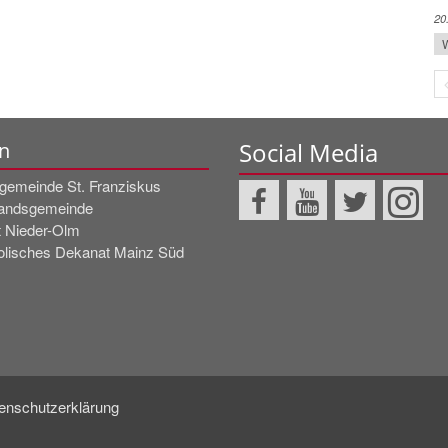
20
W
Social Media
n
rgemeinde St. Franziskus
andsgemeinde
t Nieder-Olm
olisches Dekanat Mainz Süd
enschutzerklärung