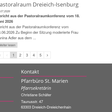
astoralraum Dreieich-Isenburg
.07.2026
ericht aus der Pastoralraumkonferenz vom 18.
uni 2026
ericht aus der Pastoralraumkonferenz vom
.06.2026 Zu Beginn der Sitzung moderierte Frau
nina Adler aus dem ...
eiter lesen
Erste
Vorherige
Nächste
1
2
3
4
5
Seite
Seite
Seite
Kontakt
Pfarrbüro St. Marien
Pfarrsekretärin
Christiane
Schäfer
Taunusstr. 47
63303
Dreieich-Dreieichenhain