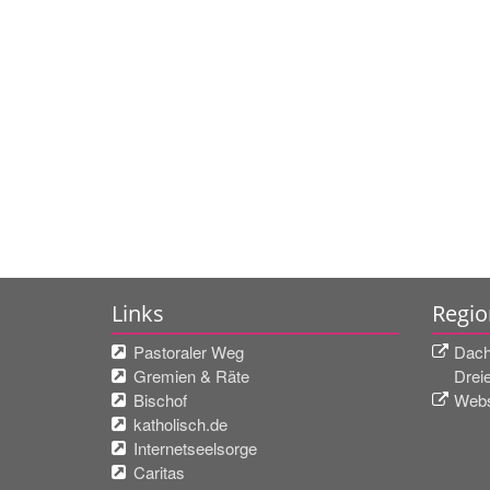
Links
Regio
Pastoraler Weg
Dach
Gremien & Räte
Drei
Bischof
Webs
katholisch.de
Internetseelsorge
Caritas