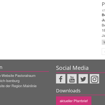
P
17
B
J
B
18
Ja
W
Social Media
n
-Website Pastoralraum
eich-Isenburg
ite der Region Mainlinie
Downloads
aktueller Pfarrbrief