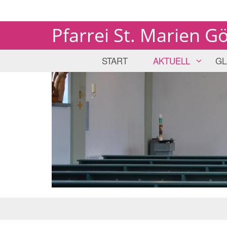
Pfarrei St. Marien G
START
AKTUELL
GL