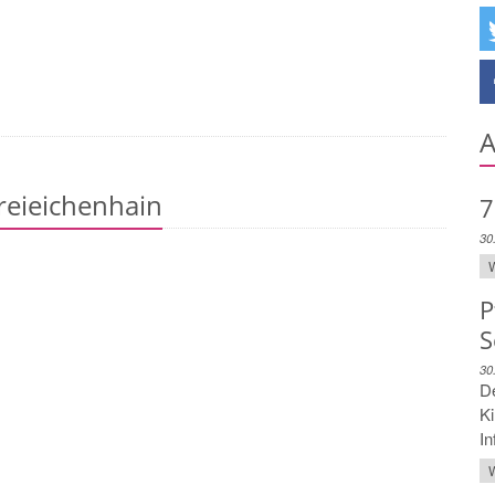
A
Dreieichenhain
7
30
W
P
S
30
De
K
In
W