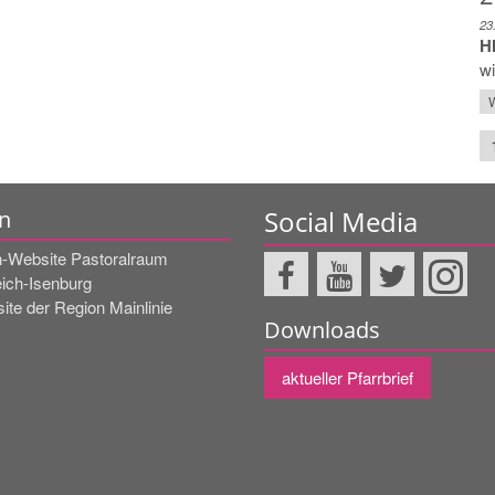
23
H
wi
W
Social Media
n
-Website Pastoralraum
eich-Isenburg
ite der Region Mainlinie
Downloads
aktueller Pfarrbrief