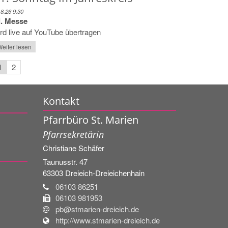
.8.26 9:30
l. Messe
rd live auf YouTube übertragen
eiter lesen
1
2
Kontakt
Pfarrbüro St. Marien
Pfarrsekretärin
Christiane
Schäfer
Taunusstr. 47
63303
Dreieich-Dreieichenhain
06103 86251
06103 981953
pb@stmarien-dreieich.de
http://www.stmarien-dreieich.de