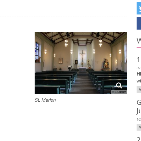
W
1
9.
H
wi
W
© E. Günther
St. Marien
G
J
16
W
2