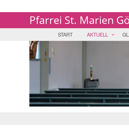
Pfarrei St. Marien G
START
AKTUELL
GL