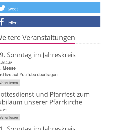
tweet
teilen
eitere Veranstaltungen
9. Sonntag im Jahreskreis
8.26 9:30
l. Messe
rd live auf YouTube übertragen
eiter lesen
ottesdienst und Pfarrfest zum
ubiläum unserer Pfarrkirche
.8.26
eiter lesen
1. Sonntag im Jahreskreis