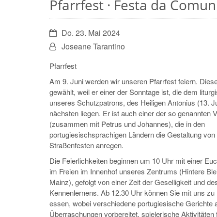
Pfarrfest · Festa da Comu
Datum:
Do. 23. Mai 2024
Von:
Joseane Tarantino
Pfarrfest
Am 9. Juni werden wir unseren Pfarrfest feiern. Dies
gewählt, weil er einer der Sonntage ist, die dem litur
unseres Schutzpatrons, des Heiligen Antonius (13. J
nächsten liegen. Er ist auch einer der so genannten V
(zusammen mit Petrus und Johannes), die in den
portugiesischsprachigen Ländern die Gestaltung von
Straßenfesten anregen.
Die Feierlichkeiten beginnen um 10 Uhr mit einer Euch
im Freien im Innenhof unseres Zentrums (Hintere Ble
Mainz), gefolgt von einer Zeit der Geselligkeit und de
Kennenlernens. Ab 12.30 Uhr können Sie mit uns zu 
essen, wobei verschiedene portugiesische Gerichte 
Überraschungen vorbereitet, spielerische Aktivitäten f