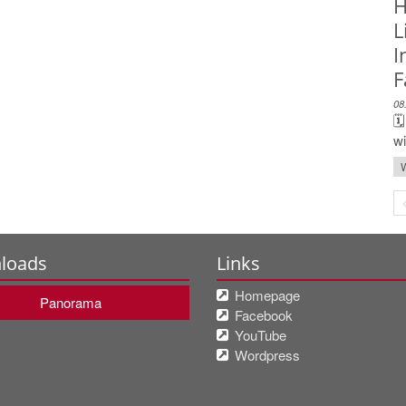
H
L
I
F
08
🗓
wi
W
loads
Links
Homepage
Panorama
Facebook
YouTube
Wordpress