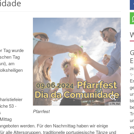
nidade
W
er Tag wurde
G
gischen Tag
E
uni), am
28
olksheiligen
✨ 
E
ge
u
aristiefeier
bi
© Pe. Rui
iche 53 -
b
Pfarrfest
s
Tr
Mittag
un
angeboten werden. Für den Nachmittag haben wir einige
v
ür alle Altersgruppen, traditionelle portugiesische Tänze und
ei