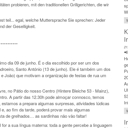
en probieren, mit den traditionellen Grillgerichten, die wir
sp
We
eil... egal, welche Muttersprache Sie sprechen: Jeder
W
nd der Geselligkeit.
K
I
***********
21
📢
He
o dia 09 de junho. É o dia escolhido por ser um dos
ge
adroeiro, Santo António (13 de junho). Ele é também um dos
Po
e João) que motivam a organização de festas de rua um
20
Au
Uh
vre, no Pátio do nosso Centro (Hintere Bleiche 53 - Mainz),
53
tro. A partir das 12.30h pode almoçar connosco, temos
In
e, estamos a prepara algumas surpresas, atividades lúdicas
l e, ao fim da tarde, poderá provar mais algumas
W
sta de grelhados… as sardinhas não vão faltar!
I
 for a sua língua materna: toda a gente percebe a linguagem