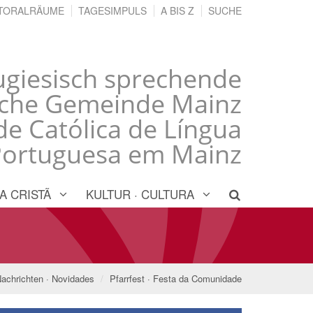
TORALRÄUME
TAGESIMPULS
A BIS Z
SUCHE
ugiesisch sprechende
sche Gemeinde Mainz
 Católica de Língua
Portuguesa em Mainz
A CRISTÃ
KULTUR · CULTURA
achrichten · Novidades
Pfarrfest · Festa da Comunidade