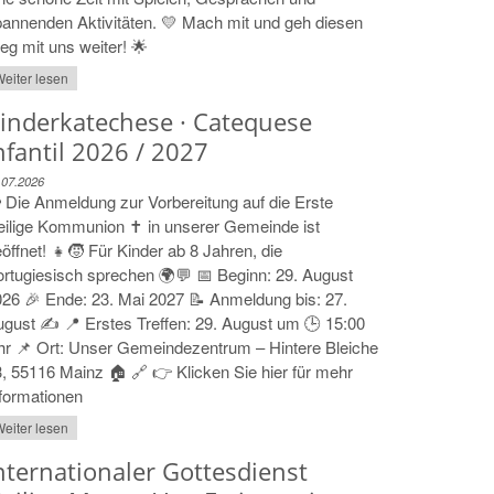
annenden Aktivitäten. 💛 Mach mit und geh diesen
g mit uns weiter! 🌟
eiter lesen
inderkatechese · Catequese
nfantil 2026 / 2027
.07.2026
 Die Anmeldung zur Vorbereitung auf die Erste
ilige Kommunion ✝️ in unserer Gemeinde ist
öffnet! 👧🧒 Für Kinder ab 8 Jahren, die
rtugiesisch sprechen 🌍💬 📅 Beginn: 29. August
26 🎉 Ende: 23. Mai 2027 📝 Anmeldung bis: 27.
gust ✍️ 📍 Erstes Treffen: 29. August um 🕒 15:00
r 📌 Ort: Unser Gemeindezentrum – Hintere Bleiche
, 55116 Mainz 🏠 🔗 👉 Klicken Sie hier für mehr
formationen
eiter lesen
nternationaler Gottesdienst