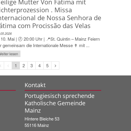
eilige Mutter Von Fatima mit
ichterprozession . Missa
nternacional de Nossa Senhora de
átima com Procissão das Velas
.05.2026
️ 10. Mai | 🕗 20:00 Uhr | 📍St. Quintin – Mainz Feiern
r gemeinsam die Internationale Messe ✝️ mit ...
eiter lesen
Erste
Vorherige
Nächste
1
2
3
4
5
Seite
Seite
Seite
Kontakt
Portugiesisch sprechende
Katholische Gemeinde
Mainz
Hintere Bleiche 53
55116
Mainz