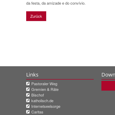
da festa, da amizade e do convívio.
Zurück
Links
Down
Pastoraler Weg
Gremien & Räte
Bischof
katholisch.de
Internetseelsorge
Caritas