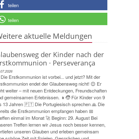
teilen
teilen
eitere aktuelle Meldungen
laubensweg der Kinder nach der
rstkommunion · Perseverança
.07.2026
Die Erstkommunion ist vorbei... und jetzt? Mit der
rstkommunion endet der Glaubensweg nicht! 😊 Er
ht weiter – mit neuen Entdeckungen, Freundschaften
nd gemeinsamen Erlebnissen. 👧🧒 Für Kinder von 9
s 13 Jahren 🇵🇹 Die Portugiesisch sprechen 🙏 Die
ereits die Erstkommunion empfangen haben 📅
effen einmal im Monat 🚀 Beginn: 29. August Bei
seren Treffen lernen wir Jesus noch besser kennen,
ertiefen unseren Glauben und erleben gemeinsam
ne schöne Zeit mit Spielen, Gesprächen und