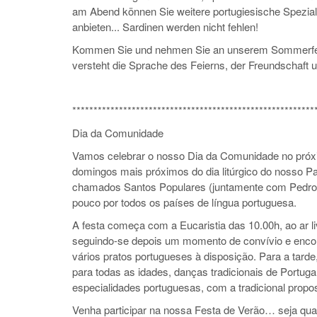
am Abend können Sie weitere portugiesische Spezialität
anbieten... Sardinen werden nicht fehlen!
Kommen Sie und nehmen Sie an unserem Sommerfest t
versteht die Sprache des Feierns, der Freundschaft u
*********************************************************
Dia da Comunidade
Vamos celebrar o nosso Dia da Comunidade no próxim
domingos mais próximos do dia litúrgico do nosso P
chamados Santos Populares (juntamente com Pedro 
pouco por todos os países de língua portuguesa.
A festa começa com a Eucaristia das 10.00h, ao ar li
seguindo-se depois um momento de convívio e encon
vários pratos portugueses à disposição. Para a tard
para todas as idades, danças tradicionais de Portuga
especialidades portuguesas, com a tradicional propo
Venha participar na nossa Festa de Verão… seja qual