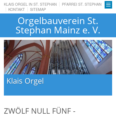
KLAIS ORGEL IN ST. STEPHAN
PFARREI ST. STEPHAN
KONTAKT
SITEMAP
Orgelbauverein St.
Stephan Mainz e. V.
Klais Orgel
ZWÖLF NULL FÜNF -