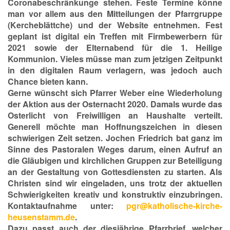
Coronabeschränkunge stehen. Feste Termine könne
man vor allem aus den Mitteilungen der Pfarrgruppe
(Kercheblättche) und der Website entnehmen. Fest
geplant ist digital ein Treffen mit Firmbewerbern für
2021 sowie der Elternabend für die 1. Heilige
Kommunion. Vieles müsse man zum jetzigen Zeitpunkt
in den digitalen Raum verlagern, was jedoch auch
Chance bieten kann.
Gerne wünscht sich Pfarrer Weber eine Wiederholung
der Aktion aus der Osternacht 2020. Damals wurde das
Osterlicht von Freiwilligen an Haushalte verteilt.
Generell möchte man Hoffnungszeichen in diesen
schwierigen Zeit setzen. Jochen Friedrich bat ganz im
Sinne des Pastoralen Weges darum, einen Aufruf an
die Gläubigen und kirchlichen Gruppen zur Beteiligung
an der Gestaltung von Gottesdiensten zu starten. Als
Christen sind wir eingeladen, uns trotz der aktuellen
Schwierigkeiten kreativ und konstruktiv einzubringen.
Kontaktaufnahme unter:
pgr@katholische-kirche-
heusenstamm.de
.
Dazu passt auch der diesjährige Pfarrbrief, welcher