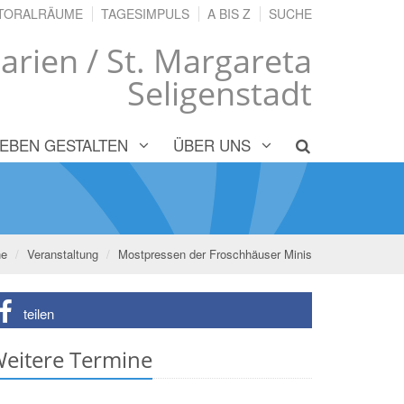
TORALRÄUME
TAGESIMPULS
A BIS Z
SUCHE
arien / St. Margareta
Seligenstadt
LEBEN GESTALTEN
ÜBER UNS
ne
Veranstaltung
Mostpressen der Froschhäuser Minis
teilen
eitere Termine