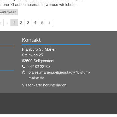
seren Glauben ausmacht, woraus wir leben, ...
eiter lesen
Erste
Vorherige
Nächste
1
2
3
4
5
Seite
Seite
Seite
Kontakt
Pfarrbüro St. Marien
Steinweg 25
63500
Seligenstadt
06182 22708
pfarrei.marien.seligenstadt@bistum-
mainz.de
Visitenkarte herunterladen