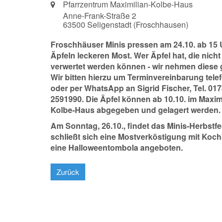
Ort:
Pfarrzentrum Maximilian-Kolbe-Haus
Anne-Frank-Straße 2
63500
Seligenstadt (Froschhausen)
Froschhäuser Minis pressen am 24.10. ab 15 
Äpfeln leckeren Most. Wer Äpfel hat, die nicht
verwertet werden können - wir nehmen diese 
Wir bitten hierzu um Terminvereinbarung tele
oder per WhatsApp an Sigrid Fischer, Tel. 017
2591990. Die Äpfel können ab 10.10. im Maximi
Kolbe-Haus abgegeben und gelagert werden.
Am Sonntag, 26.10., findet das Minis-Herbstfes
schließt sich eine Mostverköstigung mit Kochk
eine Halloweentombola angeboten.
Zurück