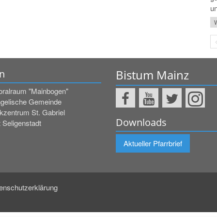
un
W
Bistum Mainz
n
oralraum "Mainbogen"
gelische Gemeinde
kzentrum St. Gabriel
Downloads
 Seligenstadt
Aktueller Pfarrbrief
enschutzerklärung