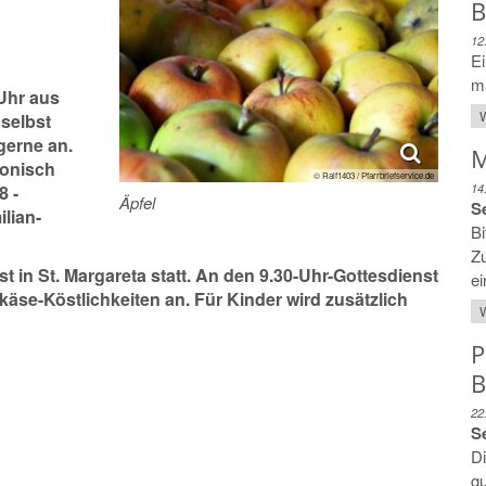
B
12
Ei
ma
Uhr aus
W
 selbst
gerne an.
M
fonisch
© Ralf1403 / Pfarrbriefservice.de
14
8 -
Äpfel
Se
lian-
Bi
Z
t in St. Margareta statt. An den 9.30-Uhr-Gottesdienst
ei
äse-Köstlichkeiten an. Für Kinder wird zusätzlich
W
P
B
22
Se
D
gu