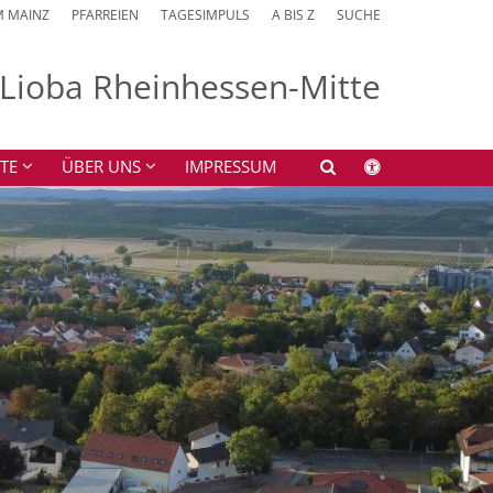
M MAINZ
PFARREIEN
TAGESIMPULS
A BIS Z
SUCHE
. Lioba Rheinhessen-Mitte
TE
ÜBER UNS
IMPRESSUM