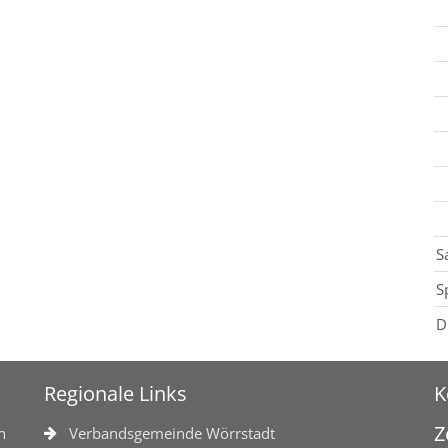
S
S
D
Regionale Links
K
Z
n
Verbandsgemeinde Wörrstadt