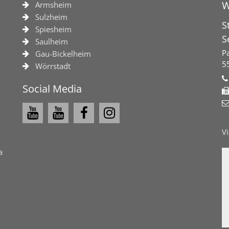
W
Armsheim
Sulzheim
S
Spiesheim
S
Saulheim
Pa
Gau-Bickelheim
5
Wörrstadt
Social Media
V
a