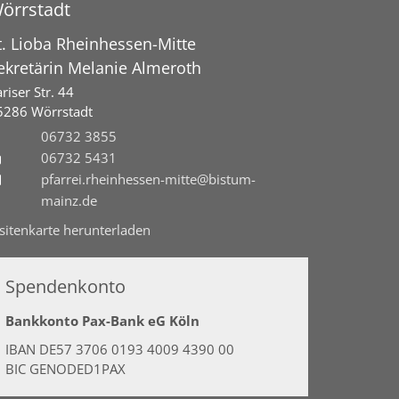
örrstadt
t. Lioba Rheinhessen-Mitte
ekretärin
Melanie
Almeroth
riser Str. 44
5286
Wörrstadt
06732 3855
06732 5431
pfarrei.rheinhessen-mitte@bistum-
mainz.de
isitenkarte herunterladen
Spendenkonto
Bankkonto Pax-Bank eG Köln
IBAN DE57 3706 0193 4009 4390 00
BIC GENODED1PAX