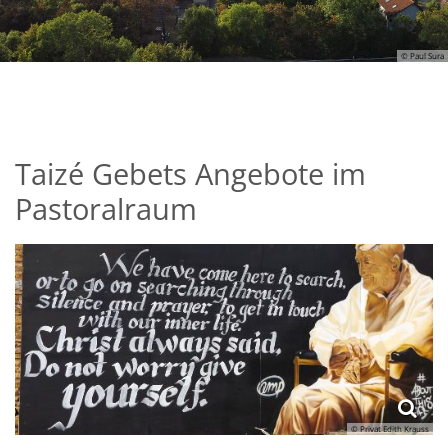
© Paul Sura
Blick auf Wörrstadt
Taizé Gebets Angebote im
Pastoralraum
© Privat Edith Krauss