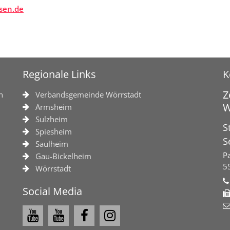
sen.de
Regionale Links
K
Z
n
Verbandsgemeinde Wörrstadt
W
Armsheim
Sulzheim
S
Spiesheim
S
Saulheim
Pa
Gau-Bickelheim
5
Wörrstadt
Social Media