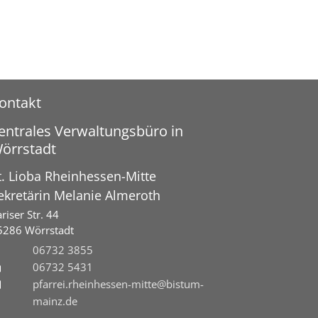
ontakt
entrales Verwaltungsbüro in
örrstadt
t. Lioba Rheinhessen-Mitte
ekretärin
Melanie
Almeroth
riser Str. 44
5286
Wörrstadt
06732 3855
06732 5431
pfarrei.rheinhessen-mitte@bistum-
mainz.de