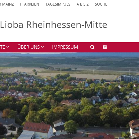
M MAINZ
PFARREIEN
TAGESIMPULS
A BIS Z
SUCHE
. Lioba Rheinhessen-Mitte
TE
ÜBER UNS
IMPRESSUM