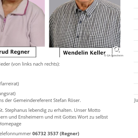
© GA-Spiesheim
er (von links nach rechts):
arreirat)
ungsrat)
J
ns der Gemeindereferent Stefan Röser.
St. Stephanus lebendig zu erhalten. Unser Motto
imern und Ensheimern und mit Gottes Wort zu selbst
r Homepage
 Telefonnummer
06732 3537 (Regner)