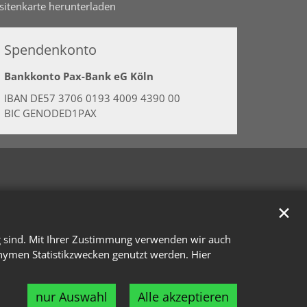
isitenkarte herunterladen
Spendenkonto
Bankkonto Pax-Bank eG Köln
IBAN DE57 3706 0193 4009 4390 00
BIC GENODED1PAX
✕
g sind. Mit Ihrer Zustimmung verwenden wir auch
onymen Statistikzwecken genutzt werden. Hier
nur Auswahl
Alle akzeptieren