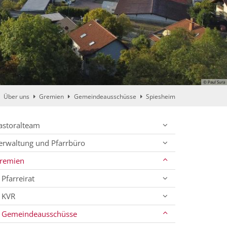
© Paul Sura
Über uns
Gremien
Gemeindeausschüsse
Spiesheim
astoralteam
erwaltung und Pfarrbüro
remien
Pfarreirat
KVR
Gemeindeausschüsse