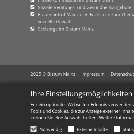
Frauenkommission im Bistum Mainz
Soziale Beratungs- und Gesundheitsangebote
Frauennotruf Mainz e..V. Fachstelle zum Them
sexuelle Gewalt
Seelsorge im Bistum Mainz
2025 © Bistum Mainz
Impressum
Datenschut
Ihre Einstellungsmöglichkeite
Für ein optimales Webseiten-Erlebnis verwenden w
Tools und Cookies, die zur Anzeige externer Inhal
können Sie eine Auswahl treffen. Weitere Informat
Notwendig
Externe Inhalte
Stati