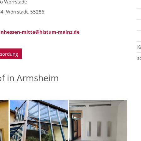
o Wörrstadt:
 44, Wörrstadt, 55286
einhessen-mitte@bistum-mainz.de
K
sordung
s
f in Armsheim