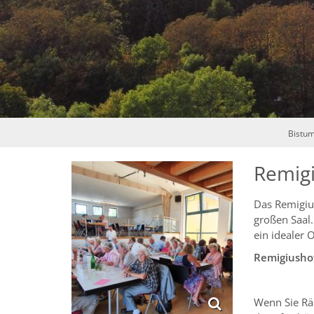
Bistu
Remigi
Das Remigiu
großen Saal
ein idealer O
Remigiusho
Wenn Sie Rä