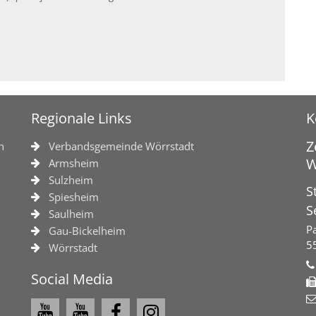
Regionale Links
K
Z
n
Verbandsgemeinde Wörrstadt
W
Armsheim
Sulzheim
S
Spiesheim
S
Saulheim
Pa
Gau-Bickelheim
5
Wörrstadt
Social Media