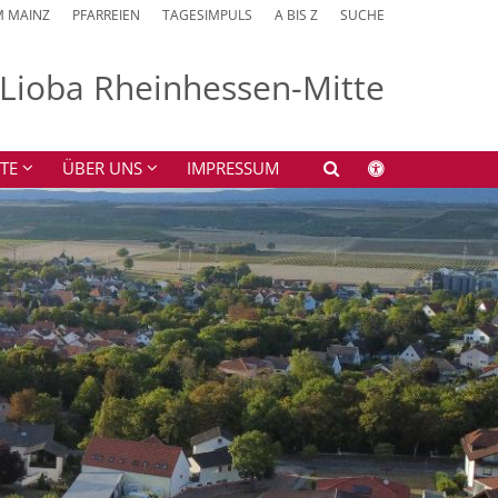
M MAINZ
PFARREIEN
TAGESIMPULS
A BIS Z
SUCHE
. Lioba Rheinhessen-Mitte
TE
ÜBER UNS
IMPRESSUM