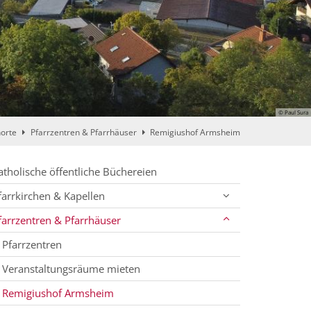
© Paul Sura
horte
Pfarrzentren & Pfarrhäuser
Remigiushof Armsheim
atholische öffentliche Büchereien
farrkirchen & Kapellen
farrzentren & Pfarrhäuser
Pfarrzentren
Veranstaltungsräume mieten
Remigiushof Armsheim