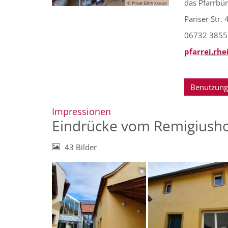
das Pfarrbür
© Privat Edith Krauss
Pariser Str.
06732 3855
pfarrei.rh
Benutzung
:
Impressionen
Eindrücke vom Remigiusho
43 Bilder