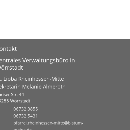
ontakt
entrales Verwaltungsbüro in
örrstadt
t. Lioba Rheinhessen-Mitte
ekretärin
Melanie
Almeroth
riser Str. 44
5286
Wörrstadt
06732 3855
06732 5431
pfarrei.rheinhessen-mitte@bistum-
mainz.de