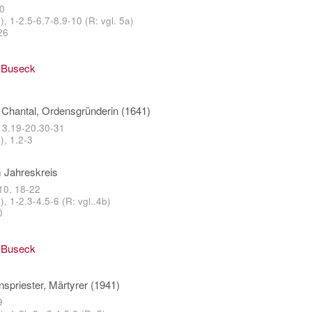
10
, 1-2.5-6.7-8.9-10 (R: vgl. 5a)
26
-Buseck
 Chantal, Ordensgründerin (1641)
13.19-20.30-31
), 1.2-3
 Jahreskreis
 10, 18-22
, 1-2.3-4.5-6 (R: vgl..4b)
0
-Buseck
nspriester, Märtyrer (1941)
9