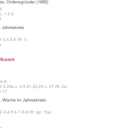
ter, Ordensgründer (1680)
9
), 1.2-3
0
 Jahreskreis
1-3.4.5.6 (R: 1)
a
-Buseck
2b-8
2-3.20a u. 4-5.21-22.25 u. 27 (R: 2a)
5-17
0. Woche im Jahreskreis)
2-3.4-5.6-7-8-9 (R: vgl. 15a)
.