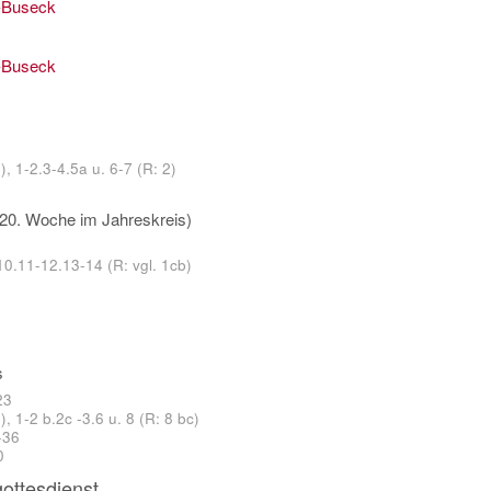
-Buseck
-Buseck
, 1-2.3-4.5a u. 6-7 (R: 2)
20. Woche im Jahreskreis)
10.11-12.13-14 (R: vgl. 1cb)
s
23
, 1-2 b.2c -3.6 u. 8 (R: 8 bc)
-36
0
ottesdienst.