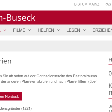
BISTUM MAINZ
PAS
n-Buseck
L
FILME
HELFEN
LESEN
ERZIEHE
rien
H
0
en Sie ab sofort auf der Gottesdienstseite des Pastoralraums
er anderen Pfarreien abrufen und nach Pfarrei filtern (über
K
B
ßen Nordost.
B
rdensgründer (1221)
3