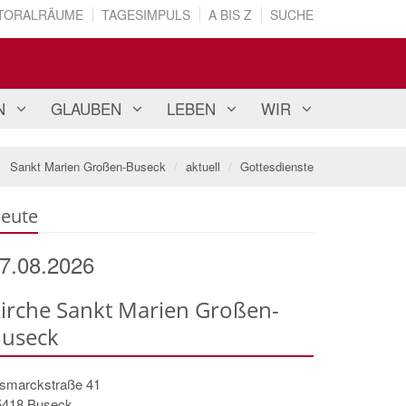
TORALRÄUME
TAGESIMPULS
A BIS Z
SUCHE
N
GLAUBEN
LEBEN
WIR
Sankt Marien Großen-Buseck
aktuell
Gottesdienste
eute
7.08.2026
irche Sankt Marien Großen-
useck
ismarckstraße 41
5418
Buseck