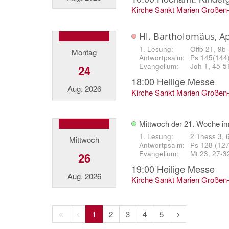
Kirche Sankt Marien Großen
Hl. Bartholomäus, Ap
Offb 21, 9b
Montag
Ps 145(144)
Joh 1, 45-5
24
18:00
Heilige Messe
Aug. 2026
Kirche Sankt Marien Großen
Mittwoch der 21. Woche im
2 Thess 3, 
Mittwoch
Ps 128 (127)
Mt 23, 27-3
26
19:00
Heilige Messe
Aug. 2026
Kirche Sankt Marien Großen
Erste
Vorherige
Nächste
1
2
3
4
5
Seite
Seite
Seite