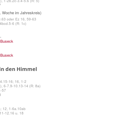
, 1-2b.2c-3.4-5.6 (R: 5)
7
9. Woche im Jahreskreis)
0.63 oder Ez 16, 59-63
 4bcd.5-6 (R: 1c)
.
-Buseck
-Buseck
in den Himmel
-4.15-16; 16, 1-2
, 6-7.9-10.13-14 (R: 8a)­
4-57
8
a; 12, 1-6a.10ab
 11-12.16 u. 18