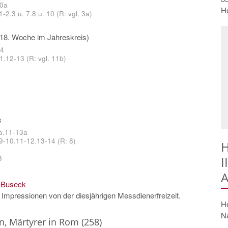
10a
H
1-2.3 u. 7.8 u. 10 (R: vgl. 3a)
18. Woche im Jahreskreis)
 4
1.12-13 (R: vgl. 11b)
s
a.11-13a
 9-10.11-12.13-14 (R: 8)
H
3
I
A
-Buseck
 Impressionen von der diesjährigen Messdienerfreizeit.
He
N
n, Märtyrer in Rom (258)