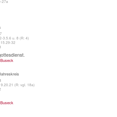
0-27a
s
-7
2-3.5.6 u. 8 (R: 4)
-15.29-32
8
ottesdienst.
-Buseck
Jahreskreis
4
9.20.21 (R: vgl. 18a)
2
-Buseck