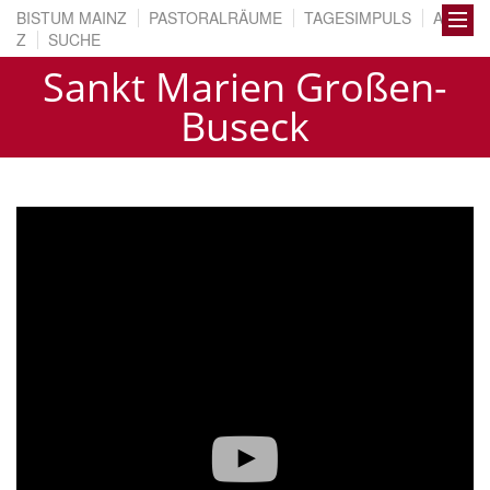
BISTUM MAINZ
PASTORALRÄUME
TAGESIMPULS
A BIS
Z
SUCHE
Sankt Marien Großen-
Buseck