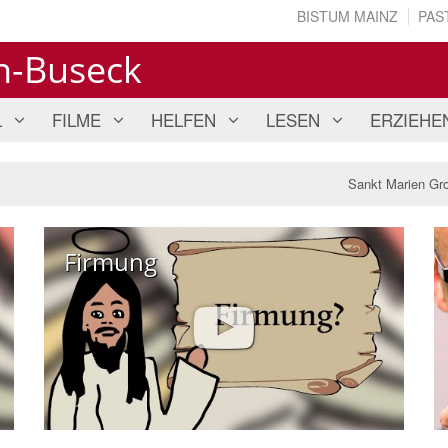
BISTUM MAINZ
PAS
n-Buseck
L
FILME
HELFEN
LESEN
ERZIEHE
Sankt Marien Gr
Firmung