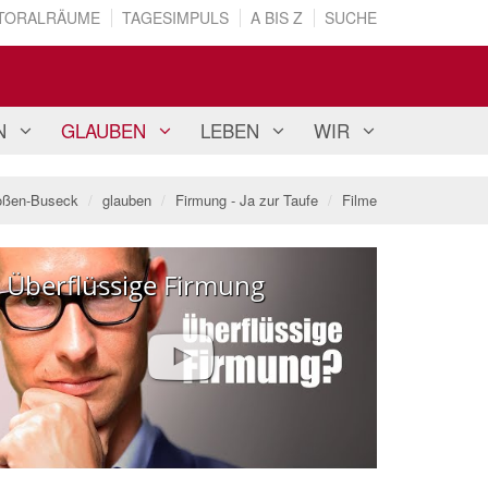
TORALRÄUME
TAGESIMPULS
A BIS Z
SUCHE
N
GLAUBEN
LEBEN
WIR
oßen-Buseck
glauben
Firmung - Ja zur Taufe
Filme
Überflüssige Firmung