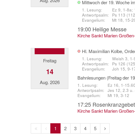
Aug. 2026
Mittwoch der 19. Woche im
Ez 9, 1-8a;
Ps 113 (112)
Mt 18, 15-2
19:00
Heilige Messe
Kirche Sankt Marien Großen
Hl. Maximilian Kolbe, Orde
Weish 3, 1-
Freitag
Ps 126 (125)
Joh 15, 9-1
14
Bahnlesungen (Freitag der 1
Aug. 2026
Ez 16, 1-15.6
Jes 12, 2.3 u.
Mt 19, 3-12
17:25
Rosenkranzgebet
Kirche Sankt Marien Großen
Erste
Vorherige
Nächste
1
2
3
4
5
Seite
Seite
Seite