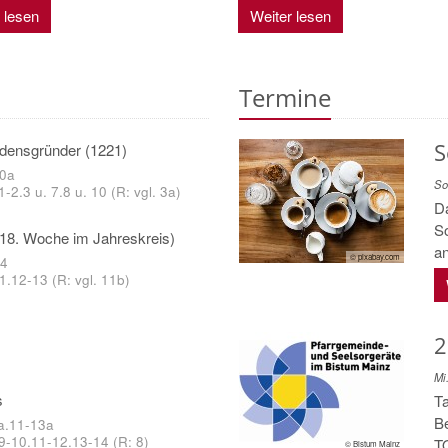
 lesen
Weiter lesen
Termine
S
rdensgründer (1221)
10a
So
1-2.3 u. 7.8 u. 10 (R: vgl. 3a)
Da
So
18. Woche im Jahreskreis)
a
© pixabay.com
 4
1.12-13 (R: vgl. 11b)
2
Mi
s
T
Be
a.11-13a
 9-10.11-12.13-14 (R: 8)
TO
© Bistum Mainz