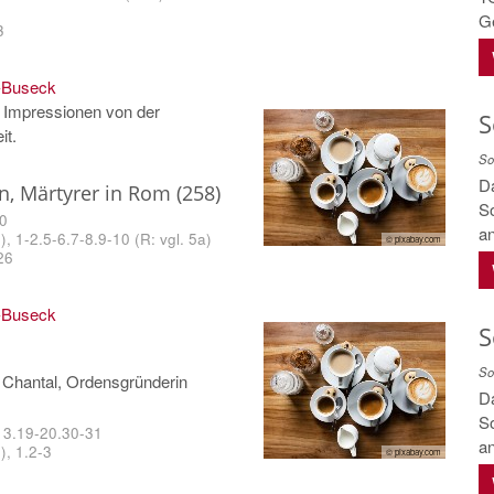
Ge
3
-Buseck
d Impressionen von der
S
it.
So
Da
n, Märtyrer in Rom (258)
So
10
a
, 1-2.5-6.7-8.9-10 (R: vgl. 5a)
© pixabay.com
26
-Buseck
S
So
 Chantal, Ordensgründerin
Da
So
13.19-20.30-31
a
), 1.2-3
© pixabay.com