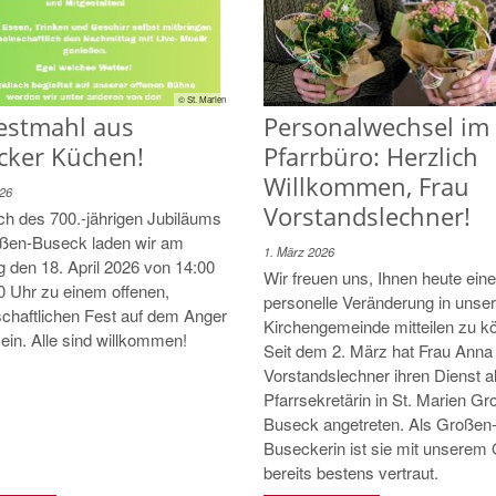
© St. Marien
Festmahl aus
Personalwechsel im
cker Küchen!
Pfarrbüro: Herzlich
Willkommen, Frau
026
Vorstandslechner!
ch des 700.-jährigen Jubiläums
ßen-Buseck laden wir am
1. März 2026
 den 18. April 2026 von 14:00
Wir freuen uns, Ihnen heute eine
0 Uhr zu einem offenen,
personelle Veränderung in unser
chaftlichen Fest auf dem Anger
Kirchengemeinde mitteilen zu k
 ein. Alle sind willkommen!
Seit dem 2. März hat Frau Anna
Vorstandslechner ihren Dienst a
Pfarrsekretärin in St. Marien Gr
Buseck angetreten. Als Großen
Buseckerin ist sie mit unserem 
bereits bestens vertraut.