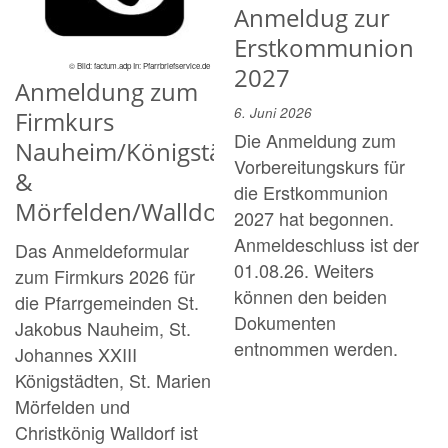
Anmeldug zur
Erstkommunion
© Bild: factum.adp In: Pfarrbriefservice.de
2027
Anmeldung zum
6. Juni 2026
Firmkurs
Die Anmeldung zum
Nauheim/Königstädten
Vorbereitungskurs für
&
die Erstkommunion
Mörfelden/Walldorf
2027 hat begonnen.
Anmeldeschluss ist der
Das Anmeldeformular
01.08.26. Weiters
zum Firmkurs 2026 für
können den beiden
die Pfarrgemeinden St.
Dokumenten
Jakobus Nauheim, St.
entnommen werden.
Johannes XXIII
Königstädten, St. Marien
Mörfelden und
Christkönig Walldorf ist