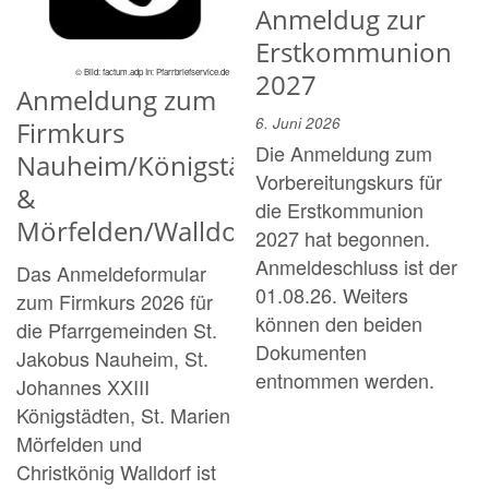
Anmeldug zur
Erstkommunion
© Bild: factum.adp In: Pfarrbriefservice.de
2027
Anmeldung zum
6. Juni 2026
Firmkurs
Die Anmeldung zum
Nauheim/Königstädten
Vorbereitungskurs für
&
die Erstkommunion
Mörfelden/Walldorf
2027 hat begonnen.
Anmeldeschluss ist der
Das Anmeldeformular
01.08.26. Weiters
zum Firmkurs 2026 für
können den beiden
die Pfarrgemeinden St.
Dokumenten
Jakobus Nauheim, St.
entnommen werden.
Johannes XXIII
Königstädten, St. Marien
Mörfelden und
Christkönig Walldorf ist