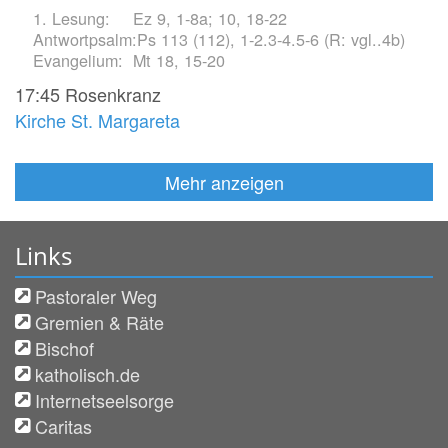
Ez 9, 1-8a; 10, 18-22
Ps 113 (112), 1-2.3-4.5-6 (R: vgl..4b)
Mt 18, 15-20
17:45
Rosenkranz
Kirche St. Margareta
Mehr anzeigen
Links
Pastoraler Weg
Gremien & Räte
Bischof
katholisch.de
Internetseelsorge
Caritas