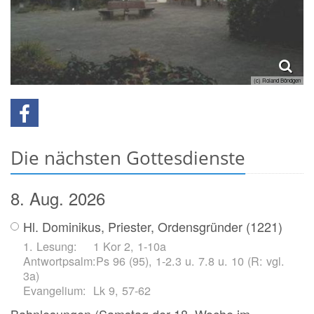
(c) Roland Böndgen
Die nächsten Gottesdienste
8. Aug. 2026
Hl. Dominikus, Priester, Ordensgründer (1221)
1 Kor 2, 1-10a
Ps 96 (95), 1-2.3 u. 7.8 u. 10 (R: vgl.
3a)
Lk 9, 57-62
Bahnlesungen (Samstag der 18. Woche im