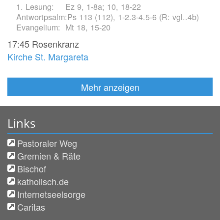
Ez 9, 1-8a; 10, 18-22
Ps 113 (112), 1-2.3-4.5-6 (R: vgl..4b)
Mt 18, 15-20
17:45
Rosenkranz
Kirche St. Margareta
Mehr anzeigen
Links
Pastoraler Weg
Gremien & Räte
Bischof
katholisch.de
Internetseelsorge
Caritas