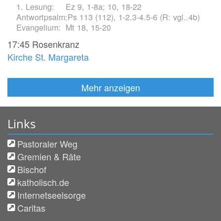
Ez 9, 1-8a; 10, 18-22
Ps 113 (112), 1-2.3-4.5-6 (R: vgl..4b)
Mt 18, 15-20
17:45
Rosenkranz
Kirche St. Margareta
Mehr anzeigen
Links
Pastoraler Weg
Gremien & Räte
Bischof
katholisch.de
Internetseelsorge
Caritas