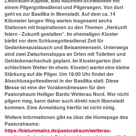
Liebfrauen-Kapelle, Bad Nauheim-Schwalheim mit
einem Pilgergottesdienst und Pilgersegen. Von dort
geht es zur Basilika in Ilbenstadt. Auf dem ca. 14
Kilometer langen Weg warten insgesamt sechs
Stationen mit Inspirationen zu den Themen „Herkunft
feiern - Zukunft gestalten“. Im ehemaligen Kloster
bleibt vor dem Schlussgottesdienst Zeit für
Gedankenaustausch und Beisammensein. Unterwegs
sind zwei Zwischenstopps an Orten mit Toiletten und
Getränkenachschub geplant. Im Klostergarten (bei
schlechtem Wetter im ehem. Kloster) wartet eine kleine
Stärkung auf die Pilger. Um 18:00 Uhr findet der
Abschlussgottesdienst in der Basilika statt. Diese
Messe ist eine der Vorabendmessen für den
Pastoralraum Heiliger Bardo Wetterau Nord. Wer nicht
pilgern mag, kann daher auch direkt nach Ilbenstadt
kommen. Eine Anmeldung hierfür ist nicht nötig.
Weitere Informationen gibt es über die Homepage des
Pastoralraums:
https://bistummainz.de/pastoralraum/wetterau-