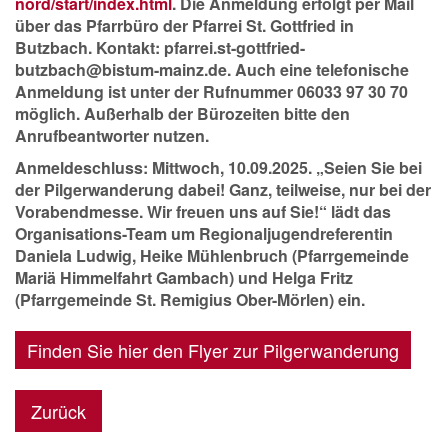
nord/start/index.html
. Die Anmeldung erfolgt per Mail
über das Pfarrbüro der Pfarrei St. Gottfried in
Butzbach. Kontakt: pfarrei.st-gottfried-
butzbach@bistum-mainz.de. Auch eine telefonische
Anmeldung ist unter der Rufnummer 06033 97 30 70
möglich. Außerhalb der Bürozeiten bitte den
Anrufbeantworter nutzen.
Anmeldeschluss: Mittwoch, 10.09.2025. „Seien Sie bei
der Pilgerwanderung dabei! Ganz, teilweise, nur bei der
Vorabendmesse. Wir freuen uns auf Sie!“ lädt das
Organisations-Team um Regionaljugendreferentin
Daniela Ludwig, Heike Mühlenbruch (Pfarrgemeinde
Mariä Himmelfahrt Gambach) und Helga Fritz
(Pfarrgemeinde St. Remigius Ober-Mörlen) ein.
Finden Sie hier den Flyer zur Pilgerwanderung
Zurück