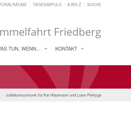
TORALRÄUME
TAGESIMPULS
A BIS Z
SUCHE
immelfahrt Friedberg
AS TUN, WENN...
KONTAKT
Jubiläumsumtrunk für Kai Hüsemann und Luise Pietryga