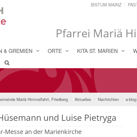
BISTUM MAINZ
PAS
Pfarrei Mariä H
 & GREMIEN
ORTE
KITA ST. MARIEN
W
gemeinde Mariä Himmelfahrt, Friedberg
Aktuelles
Nachrichten
a-blog
 Hüsemann und Luise Pietryga
hr-Messe an der Marienkirche