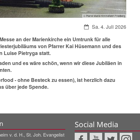
© Pfarrei Mariä Himmelfahrt Friedberg
Datum:
Sa. 4. Juli 2026
-Messe
an der Marienkirche ein Umtrunk für alle
riesterjubiläums von Pfarrer Kai Hüsemann
und des
n Luise Pietryga
statt.
laden und es wäre schön, wenn wir diese Jubiläen in
nten.
food - ohne Besteck zu essen), ist herzlich dazu
ns über jede Spende.
Social Media
n
im v. d. H., St. Joh. Evangelist