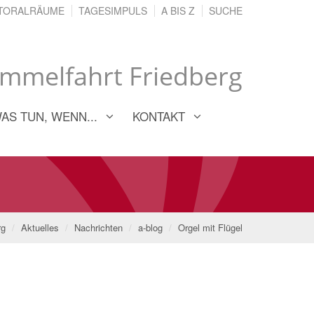
TORALRÄUME
TAGESIMPULS
A BIS Z
SUCHE
immelfahrt Friedberg
AS TUN, WENN...
KONTAKT
rg
Aktuelles
Nachrichten
a-blog
Orgel mit Flügel