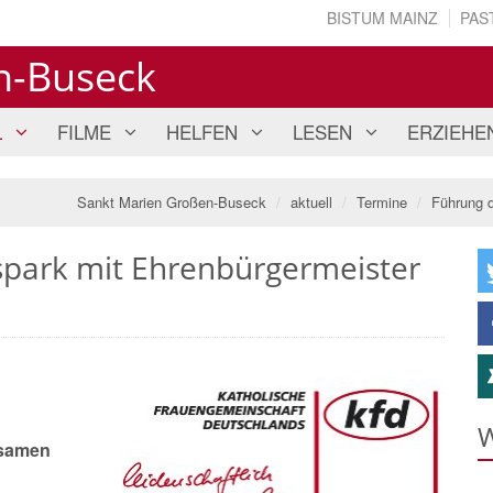
BISTUM MAINZ
PAS
n-Buseck
L
FILME
HELFEN
LESEN
ERZIEHE
Sankt Marien Großen-Buseck
aktuell
Termine
Führung d
spark mit Ehrenbürgermeister
W
nsamen