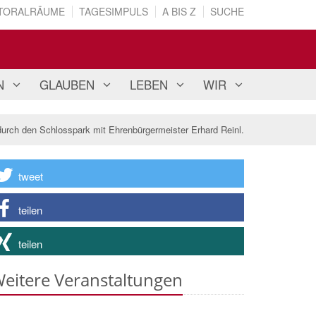
TORALRÄUME
TAGESIMPULS
A BIS Z
SUCHE
N
GLAUBEN
LEBEN
WIR
urch den Schlosspark mit Ehrenbürgermeister Erhard Reinl.
tweet
teilen
teilen
eitere Veranstaltungen