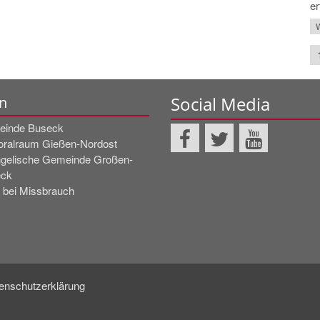
er
W
Social Media
n
inde Buseck
oralraum Gießen-Nordost
gelische Gemeinde Großen-
ck
! bei Missbrauch
enschutzerklärung