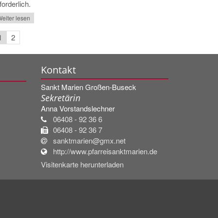
forderlich.
eiter lesen
1
2
Kontakt
Sankt Marien Großen-Buseck
Sekretärin
Anna
Vorstandslechner
06408 - 92 36 6
06408 - 92 36 7
sanktmarien@gmx.net
http://www.pfarreisanktmarien.de
Visitenkarte herunterladen