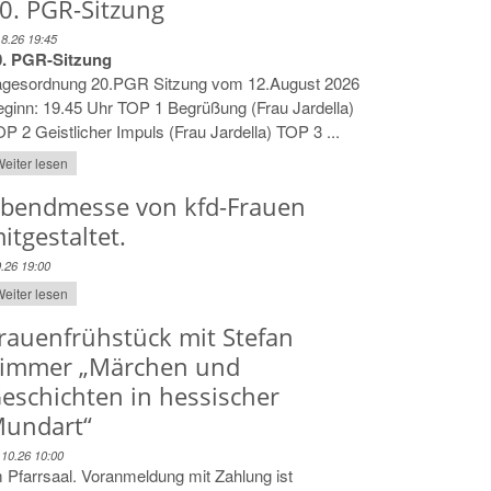
0. PGR-Sitzung
.8.26 19:45
0. PGR-Sitzung
agesordnung 20.PGR Sitzung vom 12.August 2026
ginn: 19.45 Uhr TOP 1 Begrüßung (Frau Jardella)
P 2 Geistlicher Impuls (Frau Jardella) TOP 3 ...
eiter lesen
bendmesse von kfd-Frauen
itgestaltet.
9.26 19:00
eiter lesen
rauenfrühstück mit Stefan
immer „Märchen und
eschichten in hessischer
undart“
.10.26 10:00
 Pfarrsaal. Voranmeldung mit Zahlung ist