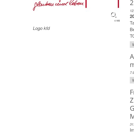
2
12
2
© kfd
T
Logo kfd
Be
TO
W
A
m
7.
W
F
Z
G
M
31
Im