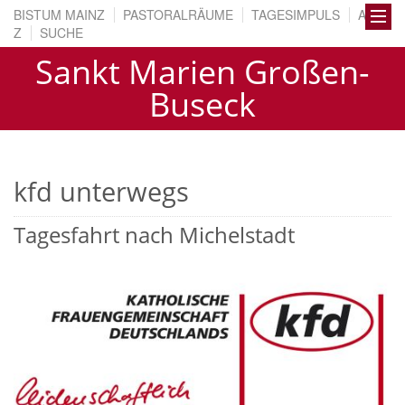
BISTUM MAINZ
PASTORALRÄUME
TAGESIMPULS
A BIS
Z
SUCHE
Sankt Marien Großen-
Buseck
kfd unterwegs
Tagesfahrt nach Michelstadt