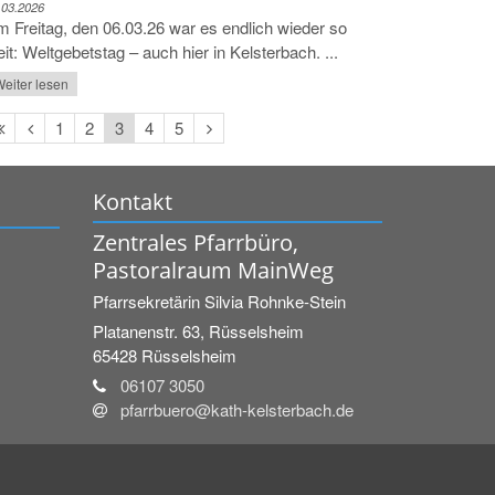
.03.2026
 Freitag, den 06.03.26 war es endlich wieder so
it: Weltgebetstag – auch hier in Kelsterbach. ...
eiter lesen
Erste
Vorherige
Nächste
1
2
3
4
5
Seite
Seite
Seite
Kontakt
Zentrales Pfarrbüro,
Pastoralraum MainWeg
Pfarrsekretärin
Silvia
Rohnke-Stein
Platanenstr. 63, Rüsselsheim
65428
Rüsselsheim
06107 3050
pfarrbuero@kath-kelsterbach.de