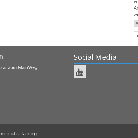
21
Am
we
W
Social Media
n
oralraum MainWeg
enschutzerklärung