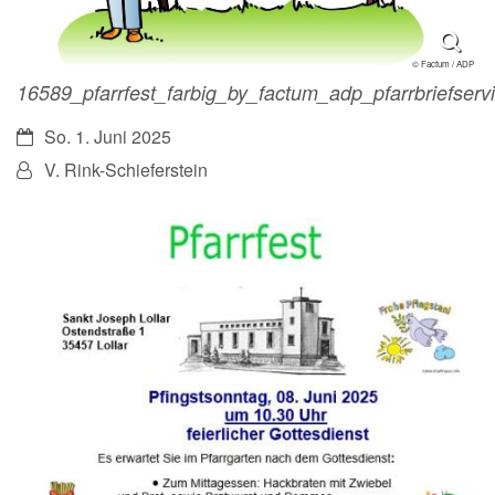
© Factum / ADP
16589_pfarrfest_farbig_by_factum_adp_pfarrbriefserv
Datum:
So. 1. Juni 2025
Von:
V. Rink-Schieferstein