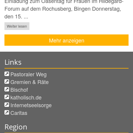
Einladung zum Oasentag für Frauen im Hildegard-
Forum auf dem Rochusberg, Bingen Donnerstag,
den 15. ...
Weiter lesen
Mehr anzeigen
Links
Pastoraler Weg
Gremien & Räte
Bischof
katholisch.de
Internetseelsorge
Caritas
Region