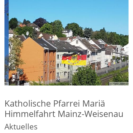
nau
© Franz-Josef Schek
Katholische Pfarrei Mariä
Himmelfahrt Mainz-Weisenau
Aktuelles