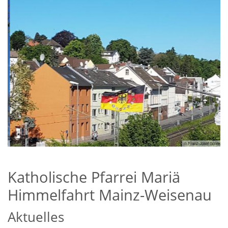
nau
© Franz-Josef Schek
Katholische Pfarrei Mariä
Himmelfahrt Mainz-Weisenau
Aktuelles