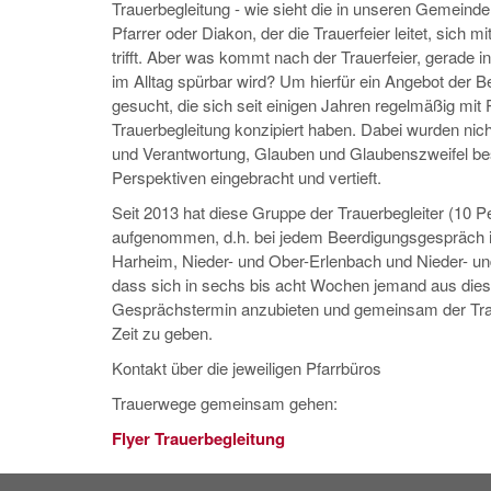
Trauerbegleitung - wie sieht die in unseren Gemeinde
Pfarrer oder Diakon, der die Trauerfeier leitet, sic
trifft. Aber was kommt nach der Trauerfeier, gerade i
im Alltag spürbar wird? Um hierfür ein Angebot der B
gesucht, die sich seit einigen Jahren regelmäßig mit 
Trauerbegleitung konzipiert haben. Dabei wurden ni
und Verantwortung, Glauben und Glaubenszweifel b
Perspektiven eingebracht und vertieft.
Seit 2013 hat diese Gruppe der Trauerbegleiter (10 P
aufgenommen, d.h. bei jedem Beerdigungsgespräch 
Harheim, Nieder- und Ober-Erlenbach und Nieder- un
dass sich in sechs bis acht Wochen jemand aus dies
Gesprächstermin anzubieten und gemeinsam der Tra
Zeit zu geben.
Kontakt über die jeweiligen Pfarrbüros
Trauerwege gemeinsam gehen:
Flyer Trauerbegleitung