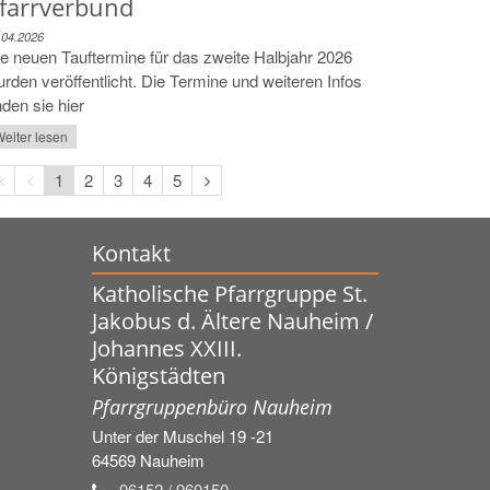
farrverbund
.04.2026
e neuen Tauftermine für das zweite Halbjahr 2026
rden veröffentlicht. Die Termine und weiteren Infos
nden sie hier
eiter lesen
Erste
Vorherige
Nächste
1
2
3
4
5
Seite
Seite
Seite
Kontakt
Katholische Pfarrgruppe St.
Jakobus d. Ältere Nauheim /
Johannes XXIII.
Königstädten
Pfarrgruppenbüro Nauheim
Unter der Muschel 19 -21
64569
Nauheim
06152 / 960150