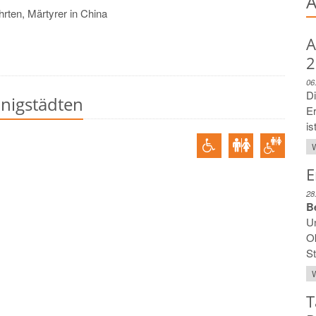
A
rten, Märtyrer in China
A
2
06
Di
önigstädten
E
is
W
E
28
B
Un
Ok
St
W
T