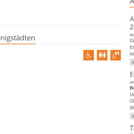
A
A
2
06
önigstädten
Di
E
is
W
E
28
B
Un
Ok
St
W
T