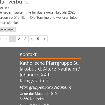
farrverbund
.04.2026
e neuen Tauftermine für das zweite Halbjahr 2026
rden veröffentlicht. Die Termine und weiteren Infos
nden sie hier
eiter lesen
Erste
Vorherige
Nächste
1
2
3
4
5
Seite
Seite
Seite
Kontakt
Katholische Pfarrgruppe St.
Jakobus d. Ältere Nauheim /
Johannes XXIII.
Königstädten
Pfarrgruppenbüro Nauheim
Unter der Muschel 19 -21
64569
Nauheim
06152 / 960150