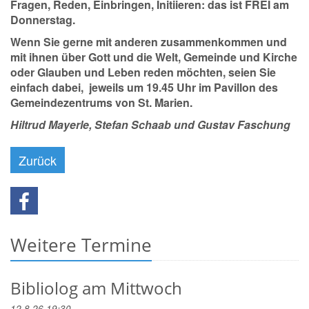
F
ragen,
R
eden,
E
inbringen,
I
nitiieren: das ist
FREI
am
Donnerstag.
Wenn Sie gerne mit anderen zusammenkommen und
mit ihnen über Gott und die Welt, Gemeinde und Kirche
oder Glauben und Leben reden möchten, seien Sie
einfach dabei, jeweils um 19.45 Uhr im Pavillon des
Gemeindezentrums von St. Marien.
Hiltrud Mayerle, Stefan Schaab und Gustav Faschung
Zurück
Weitere Termine
Bibliolog am Mittwoch
12.8.26 19:30