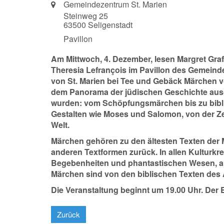
Ort:
Gemeindezentrum St. Marien
Steinweg 25
63500
Seligenstadt
Pavillon
Am Mittwoch, 4. Dezember, lesen Margret Gra
Theresia Lefrançois im Pavillon des Gemein
von St. Marien bei Tee und Gebäck Märchen vo
dem Panorama der jüdischen Geschichte aus
wurden: vom Schöpfungsmärchen bis zu bibl
Gestalten wie Moses und Salomon, von der Z
Welt.
Märchen gehören zu den ältesten Texten der M
anderen Textformen zurück. In allen Kultur
Begebenheiten und phantastischen Wesen, abe
Märchen sind von den biblischen Texten des 
Die Veranstaltung beginnt um 19.00 Uhr. Der Eint
Zurück