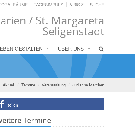
TORALRÄUME
TAGESIMPULS
A BIS Z
SUCHE
arien / St. Margareta
Seligenstadt
LEBEN GESTALTEN
ÜBER UNS
Aktuell
Termine
Veranstaltung
Jüdische Märchen
teilen
eitere Termine