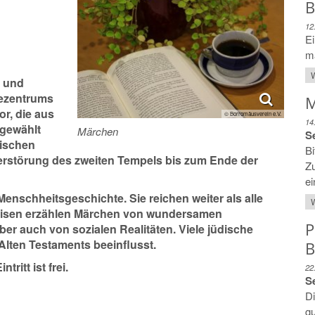
B
12
Ei
ma
W
f und
dezentrums
M
r, die aus
© Borromäusverein e.V.
14
gewählt
Märchen
Se
ischen
Bi
erstörung des zweiten Tempels bis zum Ende der
Z
ei
enschheitsgeschichte. Sie reichen weiter als alle
W
kreisen erzählen Märchen von wundersamen
P
r auch von sozialen Realitäten. Viele jüdische
Alten Testaments beeinflusst.
B
ritt ist frei.
22
Se
D
gu