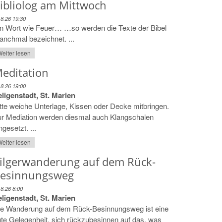
ibliolog am Mittwoch
.8.26 19:30
n Wort wie Feuer… …so werden die Texte der Bibel
nchmal bezeichnet. ...
eiter lesen
editation
.8.26 19:00
ligenstadt, St. Marien
tte weiche Unterlage, Kissen oder Decke mitbringen.
ur Mediation werden diesmal auch Klangschalen
ngesetzt. ...
eiter lesen
ilgerwanderung auf dem Rück-
esinnungsweg
.8.26 8:00
ligenstadt, St. Marien
ie Wanderung auf dem Rück-Besinnungsweg ist eine
te Gelegenheit, sich rückzubesinnen auf das, was