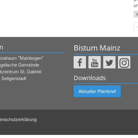
un
W
Bistum Mainz
n
oralraum "Mainbogen"
gelische Gemeinde
kzentrum St. Gabriel
Downloads
 Seligenstadt
Aktueller Pfarrbrief
enschutzerklärung