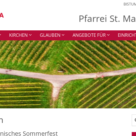
BISTU
Pfarrei St. M
KIRCHEN
GLAUBEN
ANGEBOTE FÜR
EINRIC
n
Su
nisches Sommerfest