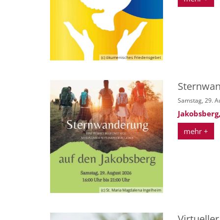
(c) ökumenisches Friedensgebet
Sternwan
Samstag, 29. A
Jakobsberg
mehr +
(c) St. Maria Magdalena Ingelheim
Virtuelle