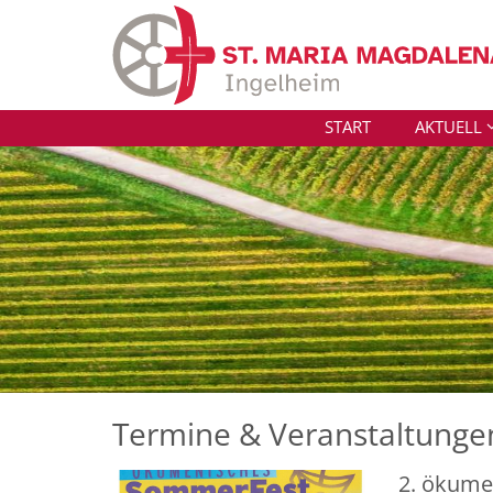
Zum Inhalt springen
START
AKTUELL
Termine & Veranstaltunge
2. ökume