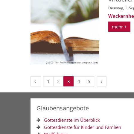
Dienstag, 1. S
Wackernhei
mehr +
(c) CC0 1.0 - Public Domain (von unsplash.com)
Vorherige Seite
Nächste Seite
1
2
3
4
5
Glaubensangebote
Gottesdienste im Überblick
Gottesdienste für Kinder und Famlien