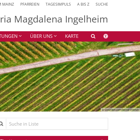
M MAINZ
PFARREIEN
TAGESIMPULS
A BIS Z
SUCHE
aria Magdalena Ingelheim
HTUNGEN
ÜBER UNS
KARTE
© Unsplash.com/Bernd Dittrich
che in Liste