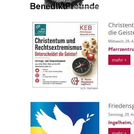
(c) Benediktfreunde
Christen
die Geist
Mittwoch, 26. 
Pfarrzentr
mehr +
(c) Fr. Hartmann
Friedens
Samstag, 29. A
Ingelheim,
mehr +