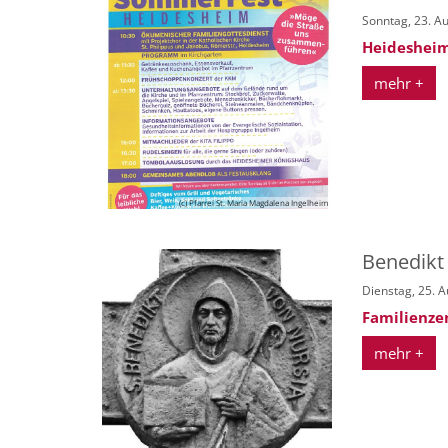
Sonntag, 23. A
Heidesheim
mehr +
(c) Pfarrei St. Maria Magdalena Ingelheim
Benedikt
Dienstag, 25. 
Familienze
mehr +