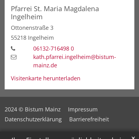
Pfarrei St. Maria Magdalena
Ingelheim
Ottonenstraße 3
55218
Ingelheim
06132-716498 0
kath.pfarrei.ingelheim@bistum-
mainz.de
Visitenkarte herunterladen
2024 © Bistum Mainz
Impressum
Datenschutzerklärung
Barrierefreiheit
✕