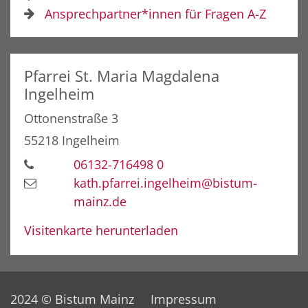
Ansprechpartner*innen für Fragen A-Z
Pfarrei St. Maria Magdalena
Ingelheim
Ottonenstraße 3
55218
Ingelheim
06132-716498 0
kath.pfarrei.ingelheim@bistum-
mainz.de
Visitenkarte herunterladen
2024 © Bistum Mainz
Impressum