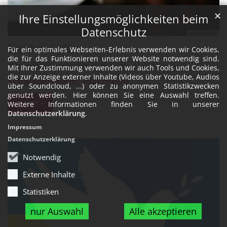
✕
Ihre Einstellungsmöglichkeiten beim
Datenschutz
(c) pixabay.com
Barthel-Café
Für ein optimales Webseiten-Erlebnis verwenden wir Cookies,
die für das Funktionieren unserer Website notwendig sind.
Mittwoch, 9. September 2026 15:00
Mit Ihrer Zustimmung verwenden wir auch Tools und Cookies,
die zur Anzeige externer Inhalte (Videos über Youtube, Audios
Schwabenheim, Pfarrheim
über Soundcloud, ...) oder zu anonymen Statistikzwecken
genutzt werden. Hier können Sie eine Auswahl treffen.
mehr +
Weitere Informationen finden Sie in unserer
Datenschutzerklärung
.
Impressum
Datenschutzerklärung
Notwendig
Externe Inhalte
Statistiken
nur Auswahl
Alle akzeptieren