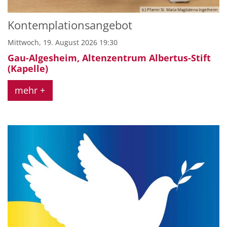
(c) Pfarrei St. Maria Magdalena Ingelheim
Kontemplationsangebot
Mittwoch, 19. August 2026 19:30
Gau-Algesheim, Altenzentrum Albertus-Stift
(Kapelle)
mehr +